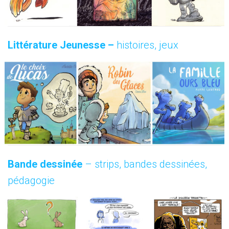
Littérature Jeunesse –
histoires, jeux
Bande dessinée
– strips, bandes dessinées,
pédagogie