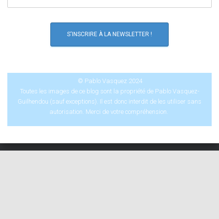
© Pablo Vasquez 2024
Toutes les images de ce blog sont la propriété de Pablo Vasquez-
Guilhendou (sauf exceptions). Il est donc interdit de les utiliser sans
autorisation. Merci de votre compréhension.
CRÉATIONS
BOUTIQUE
CONTACT
LIENS
BLOG
PANIER
Hestia | Développé par
ThemeIsle